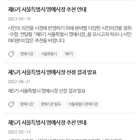
제6기 서울특별시 명예시장 추천 안내
2023-05-19
시민의 의견을 시정에 반영하기 위해 분야별 다양한 시민의견을 청취
·수렴·전달할 『제6기 서울특별시 명예시장』을 모시고자 하오니 시민
여러분의 많은 추천을 바랍니다.
명예시장
서울특별시
제6기
제5기 서울특별시 명예시장 선정 결과 발표
2022-06-21
제5기 서울특별시 명예시장 선정 결과 발표
명예시장
명예시장 발표
서울특별시 명예시장
제5기 서울특별시 명예시장 추천 안내
2022-02-13