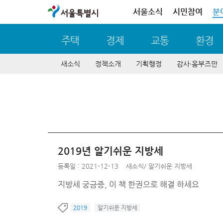
서울특별시
서울소식
시민참여
분
주택
경제
교통
환경
새소식
정책소개
기획행정
감사∙옴부즈만
2019년 알기쉬운 지방세
등록일 : 2021-12-13
새소식
/
알기쉬운 지방세
지방세 궁금증, 이 책 한권으로 해결 하세요
2019
알기쉬운 지방세