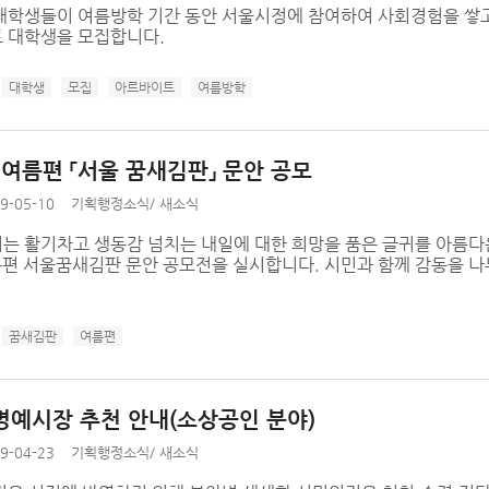
대학생들이 여름방학 기간 동안 서울시정에 참여하여 사회경험을 쌓고
 대학생을 모집합니다.
대학생
모집
아르바이트
여름방학
 여름편 「서울 꿈새김판」 문안 공모
9-05-10
기획행정소식
/
새소식
는 활기차고 생동감 넘치는 내일에 대한 희망을 품은 글귀를 아름다
여름편 서울꿈새김판 문안 공모전을 실시합니다. 시민과 함께 감동을 나
꿈새김판
여름편
명예시장 추천 안내(소상공인 분야)
9-04-23
기획행정소식
/
새소식