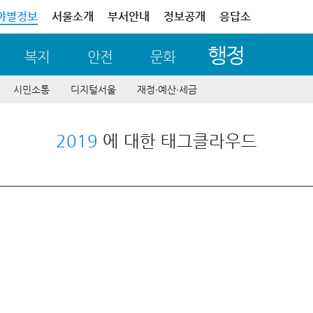
야별정보
서울소개
부서안내
정보공개
응답소
행정
복지
안전
문화
시민소통
디지털서울
재정∙예산∙세금
2019
에 대한 태그클라우드