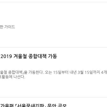
위한 가이드
2019 겨울철 종합대책 가동
철 종합대책」을 가동한다. 오는 15일부터 내년 3월 15일까지 4개
호활동에 나선다.
년 가을편 「서울꿈새김판」 문안 공모