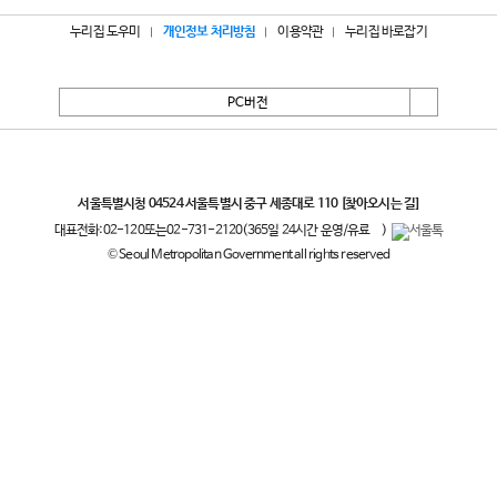
누리집 도우미
개인정보 처리방침
이용약관
누리집 바로잡기
PC버전
서울특별시
서울특별시청 04524 서울특별시 중구 세종대로 110
[찾아오시는 길]
대표전화:
02-120
또는
02-731-2120
(365일 24시간 운영/유료
)
© Seoul Metropolitan Government all rights reserved