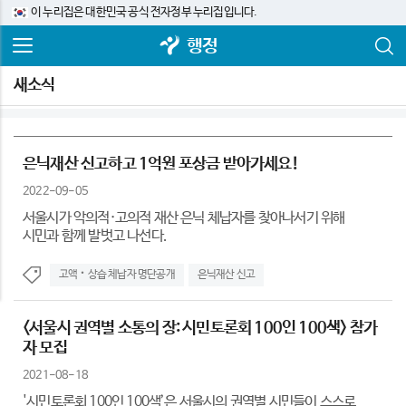
이 누리집은 대한민국 공식 전자정부 누리집입니다.
행정
새소식
은닉재산 신고하고 1억원 포상금 받아가세요!
2022-09-05
서울시가 악의적·고의적 재산 은닉 체납자를 찾아나서기 위해
시민과 함께 발벗고 나선다.
고액‧상습 체납자 명단공개
은닉재산 신고
<서울시 권역별 소통의 장: 시민토론회 100인 100색> 참가
자 모집
2021-08-18
'시민토론회 100인 100색’은 서울시의 권역별 시민들이 스스로