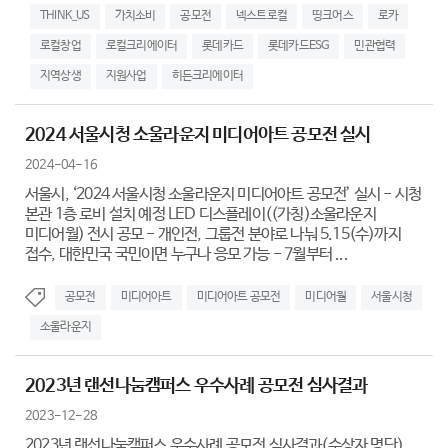
THINK_US
가치소비
공모전
넥스트로컬
띵크어스
로카
로컬창업
로컬크리에이터
롯데카드
롯데카드ESG
민관협력
지역상생
지원사업
히든크리에이터
2024 서울시청 소울라운지 미디어아트 공모전 실시
2024-04-16
서울시, ‘2024 서울시청 소울라운지 미디어아트 공모전’ 실시 - 시청
본관 1층 로비 설치 예정 LED 디스플레이((가칭)소울라운지
미디어월) 전시 공모 - 개인전, 그룹전 분야로 나눠 5.15(수)까지
접수, 대한민국 국민이면 누구나 응모 가능 - 7월부터 ...
공모전
미디어아트
미디어아트 공모전
미디어월
서울시청
소울라운지
2023년 랜선나눔캠퍼스 우수사례 공모전 심사결과
2023-12-28
2023년 랜선나눔캠퍼스 우수사례 공모전 심사결과(수상자 명단)