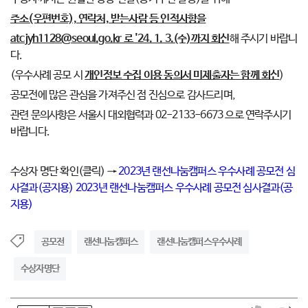
주소(우편번호), 연락처, 받는사람 등 인적사항을
atcjyh1128@seoul.go.kr 로 '24. 1. 3.(수)까지 회신
해 주시기 바랍니
다.
(우수사례 공모 시
개인정보 수집 이용 동의서 미제출자는 함께 회신
)
공모전에 많은 관심을 가져주신 점 진심으로 감사드리며,
관련 문의사항은 서울시 대외협력과 02-2133-6673 으로 연락주시기
바랍니다.
수상자 명단 확인(클릭) →
2023년 랜선나눔캠퍼스 우수사례 공모전 심
사결과(공지용)
2023년 랜선나눔캠퍼스 우수사례 공모전 심사결과(공
지용)
공모전
랜선나눔캠퍼스
랜선나눔캠퍼스우수사례
수상자명단