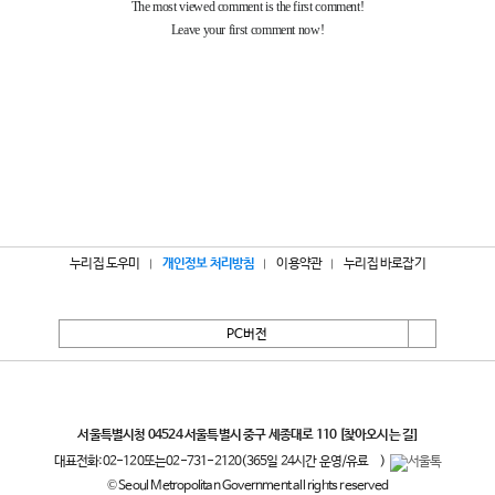
누리집 도우미
개인정보 처리방침
이용약관
누리집 바로잡기
PC버전
서울특별시
서울특별시청 04524 서울특별시 중구 세종대로 110
[찾아오시는 길]
대표전화:
02-120
또는
02-731-2120
(365일 24시간 운영/유료
)
© Seoul Metropolitan Government all rights reserved