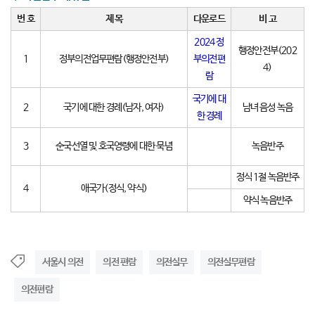
번 호
제 목
다운로드
비 고
2024 정
행정안전부(202
1
정부의전업무편람(행정안전부)
부의전편
4)
람
국기에 대
2
국기에 대한 경례(남자, 여자)
남녀 음성 녹음
한 경례
3
순국선열 및 호국영령에 대한 묵념
녹음반주
정식 1절 녹음반주
4
애국가(정식, 약식)
약식 녹음반주
서울시 의전
의전 편람
의전실무
의전실무편람
의전편람