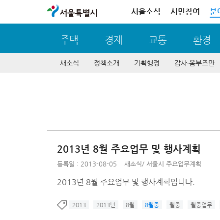
서울특별시
서울소식
시민참여
분
주택
경제
교통
환경
새소식
정책소개
기획행정
감사∙옴부즈만
2013년 8월 주요업무 및 행사계획
등록일 : 2013-08-05
새소식
/
서울시 주요업무계획
2013년 8월 주요업무 및 행사계획입니다.
2013
2013년
8월
8월중
월중
월중업무