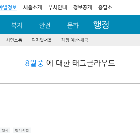
야별정보
서울소개
부서안내
정보공개
응답소
행정
복지
안전
문화
시민소통
디지털서울
재정∙예산∙세금
8월중
에 대한 태그클라우드
행사
행사계획