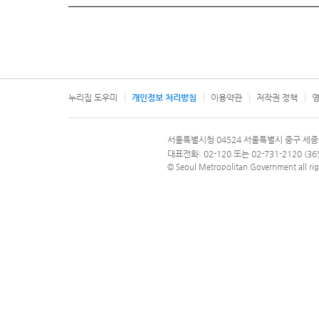
누리집 도우미
개인정보 처리방침
이용약관
저작권 정책
영
서울특별시
서울특별시청 04524 서울특별시 중구 세종
문의 전화번호 120, 120 다산콜재단
대표전화: 02-120 또는 02-731-2120 (
© Seoul Metropolitan Government all rig