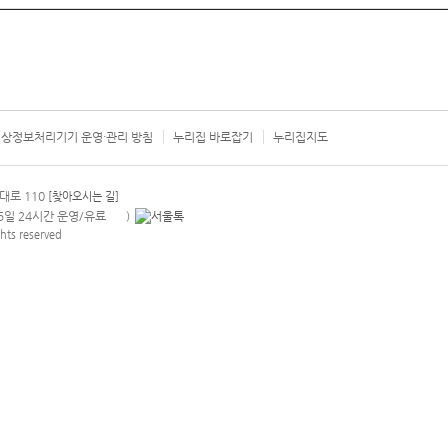
상정보처리기기 운영·관리 방침
누리집 바로잡기
누리집지도
서울시 카
대로 110
[찾아오시는 길]
365일 24시간 운영/유료
)
안내팝업 열기
hts reserved