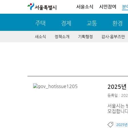
서울특별시
서울소식
시민참여
분
주택
경제
교통
환경
새소식
정책소개
기획행정
감사∙옴부즈만
2025
등록일 : 202
서울시는 
모집합니다
2025년