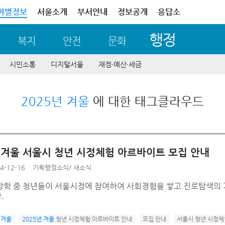
야별정보
서울소개
부서안내
정보공개
응답소
행정
복지
안전
문화
시민소통
디지털서울
재정∙예산∙세금
2025년 겨울
에 대한 태그클라우드
년 겨울 서울시 청년 시정체험 아르바이트 모집 안내
4-12-16
기획행정소식
/
새소식
방학 중 청년들이 서울시정에 참여하여 사회경험을 쌓고 진로탐색의 
.
 겨울
2025년 겨울
청년 시정체험 아르바이트 안내
모집 안내
서울시 청년 시정체