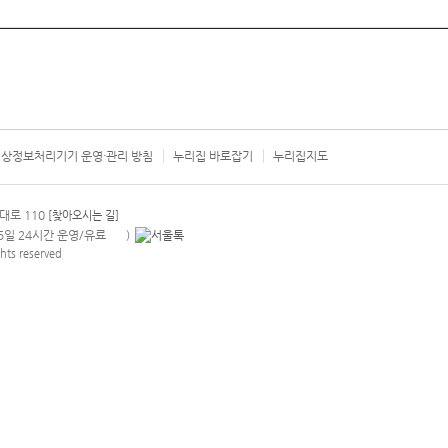
상정보처리기기 운영·관리 방침
누리집 바로잡기
누리집지도
서울시 카
대로 110
[찾아오시는 길]
365일 24시간 운영/유료
)
안내팝업 열기
hts reserved