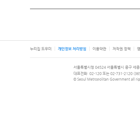
누리집 도우미
개인정보 처리방침
이용약관
저작권 정책
영
서울특별시
서울특별시청 04524 서울특별시 중구 세종
문의 전화번호 120, 120 다산콜재단
대표전화: 02-120 또는 02-731-2120 (
© Seoul Metropolitan Government all rig