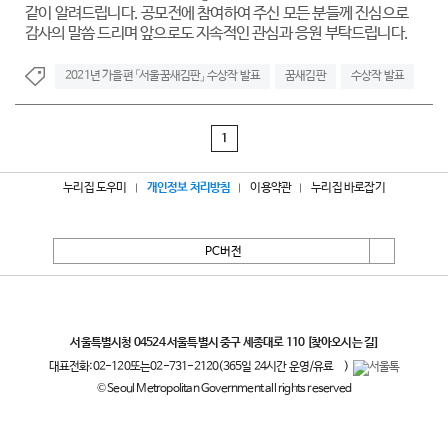
같이 알려드립니다. 공모전에 참여하여 주신 모든 분들께 진심으로
감사의 말씀 드리며 앞으로도 지속적인 관심과 응원 부탁드립니다.
2021년 가을편 「서울꿈새김판」 수상작 발표
꿈새김판
수상작 발표
1
누리집 도우미
개인정보 처리방침
이용약관
누리집 바로잡기
PC버전
서울특별시
서울특별시청 04524 서울특별시 중구 세종대로 110
[찾아오시는 길]
대표전화:
02-120
또는
02-731-2120
(365일 24시간 운영/유료
)
© Seoul Metropolitan Government all rights reserved