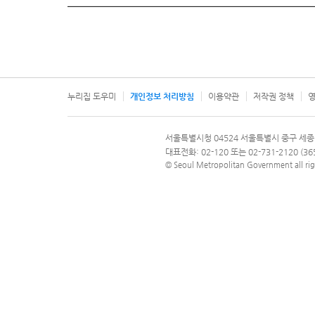
누리집 도우미
개인정보 처리방침
이용약관
저작권 정책
영
서울특별시
서울특별시청 04524 서울특별시 중구 세종
문의 전화번호 120, 120 다산콜재단
대표전화: 02-120 또는 02-731-2120 (
© Seoul Metropolitan Government all rig