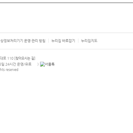
상정보처리기기 운영·관리 방침
누리집 바로잡기
누리집지도
서울시 카
대로 110
[찾아오시는 길]
365일 24시간 운영/유료
)
안내팝업 열기
hts reserved