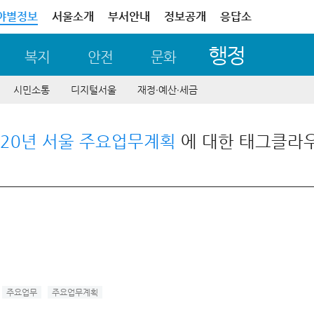
야별정보
서울소개
부서안내
정보공개
응답소
행정
복지
안전
문화
시민소통
디지털서울
재정∙예산∙세금
020년 서울 주요업무계획
에 대한 태그클라
주요업무
주요업무계획