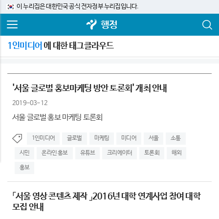
이 누리집은 대한민국 공식 전자정부 누리집입니다.
행정
1인미디어
에 대한 태그클라우드
'서울 글로벌 홍보마케팅 방안 토론회' 개최 안내
2019-03-12
서울 글로벌 홍보 마케팅 토론회
1인미디어
글로벌
마케팅
미디어
서울
소통
시민
온라인 홍보
유튜브
크리에이터
토론회
해외
홍보
「서울 영상 콘텐츠 제작 」2016년 대학 연계사업 참여 대학
모집 안내