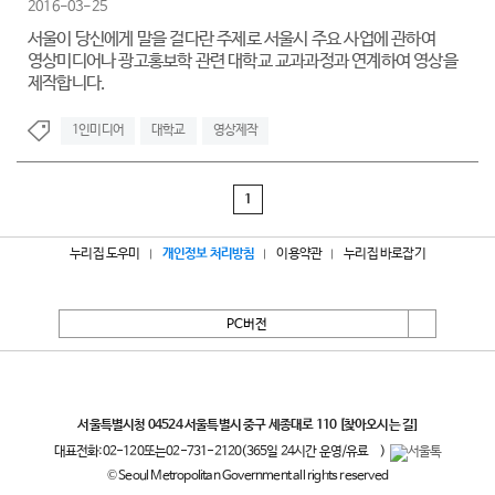
2016-03-25
서울이 당신에게 말을 걸다란 주제로 서울시 주요 사업에 관하여
영상미디어나 광고홍보학 관련 대학교 교과과정과 연계하여 영상을
제작합니다.
1인미디어
대학교
영상제작
1
누리집 도우미
개인정보 처리방침
이용약관
누리집 바로잡기
PC버전
서울특별시
서울특별시청 04524 서울특별시 중구 세종대로 110
[찾아오시는 길]
대표전화:
02-120
또는
02-731-2120
(365일 24시간 운영/유료
)
© Seoul Metropolitan Government all rights reserved