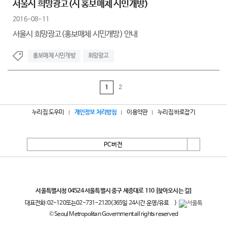
서울시 희망광고(시 홍보매체 시민개방)
2016-08-11
서울시 희망광고(홍보매체 시민개방) 안내
홍보매체 시민개방
희망광고
1
2
누리집 도우미
개인정보 처리방침
이용약관
누리집 바로잡기
PC버전
서울특별시
서울특별시청 04524 서울특별시 중구 세종대로 110
[찾아오시는 길]
대표전화:
02-120
또는
02-731-2120
(365일 24시간 운영/유료
)
© Seoul Metropolitan Government all rights reserved