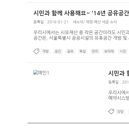
시민과 함께 사용해요~ '14년 공유공간 
등록일 : 2016-01-21
새소식
/
재정∙예산∙세금 소식
우리시에서는 시유재산 중 작은 공간이라도 시민과
공간은, 서울특별시 공공시설의 유휴공간 개방 및 
개방
공간
공유
뚝섬
만리
보라매
시민
시민과 
등록일 : 201
우리시에서
예약시스템
강당