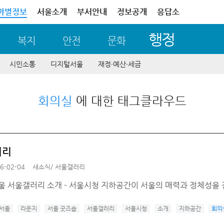
야별정보
서울소개
부서안내
정보공개
응답소
행정
복지
안전
문화
시민소통
디지털서울
재정∙예산∙세금
회의실
에 대한 태그클라우드
러리
6-02-04
새소식
/
서울갤러리
서울 서울갤러리 소개 - 서울시청 지하공간이 서울의 매력과 정체성을 
 서울
라운지
서울 굿즈숍
서울갤러리
서울시청
소개
지하공간
회의