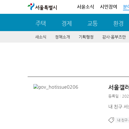
서울특별시
서울소식
시민참여
분
주택
경제
교통
환경
새소식
정책소개
기획행정
감사∙옴부즈만
서울갤
등록일 : 202
내 친구 
내 친구