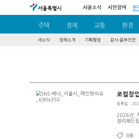
서울특별시
서울소식
시민참여
분
주택
경제
교통
환경
새소식
정책소개
기획행정
감사∙옴부즈만
로컬창업
등록일 : 202
2026년,
정리해드립
강릉