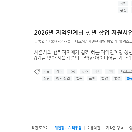
서천
홍성
2026년 지역연계형 청년 창업 지원사
등록일 : 2026-04-30
새소식
/
지연연계형 창업지원(넥스트
서울시와 협력지자체가 함께 하는 지역연계형 청년
8기를 맞아 서울청년의 다양한 아이디어를 기다립
강릉
강진
곡성
공주
괴산
구미
넥스트
청년
청년 창업
칠곡
포천
함양
홍성
화
누리집 도우미
개인정보 처리방침
이용약관
저작권 정책
영