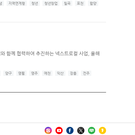
생
지역연계형
청년
청년창업
칠곡
포천
함양
와 함께 협력하여 추진하는 넥스트로컬 사업, 올해
양구
영월
영주
예천
익산
장흥
전주
카오톡 채널 추가