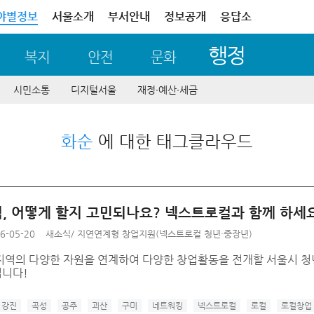
야별정보
서울소개
부서안내
정보공개
응답소
행정
복지
안전
문화
시민소통
디지털서울
재정∙예산∙세금
화순
에 대한 태그클라우드
, 어떻게 할지 고민되나요? 넥스트로컬과 함께 하세요
6-05-20
새소식
/
지연연계형 창업지원(넥스트로컬 청년·중장년)
 지역의 다양한 자원을 연계하여 다양한 창업활동을 전개할 서울시 청년
니다!
강진
곡성
공주
괴산
구미
네트워킹
넥스트로컬
로컬
로컬창업