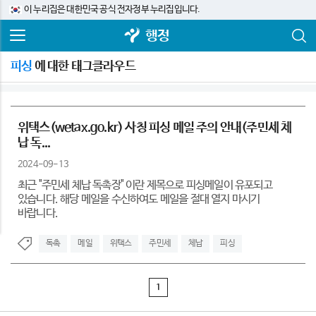
이 누리집은 대한민국 공식 전자정부 누리집입니다.
행정
피싱
에 대한 태그클라우드
위택스(wetax.go.kr) 사칭 피싱 메일 주의 안내(주민세 체
납 독...
2024-09-13
최근 "주민세 체납 독촉장" 이란 제목으로 피싱메일이 유포되고
있습니다. 해당 메일을 수신하여도 메일을 절대 열지 마시기
바랍니다.
독촉
메일
위택스
주민세
체납
피싱
1