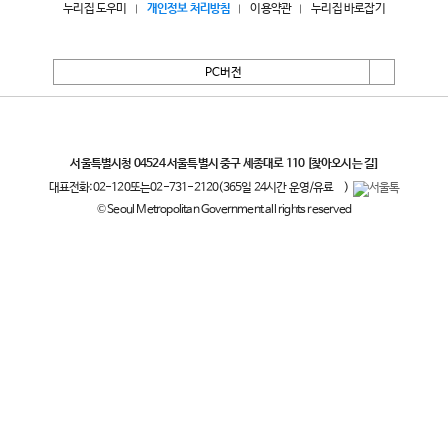
누리집 도우미
개인정보 처리방침
이용약관
누리집 바로잡기
PC버전
서울특별시
서울특별시청 04524 서울특별시 중구 세종대로 110
[찾아오시는 길]
대표전화:
02-120
또는
02-731-2120
(365일 24시간 운영/유료
)
© Seoul Metropolitan Government all rights reserved