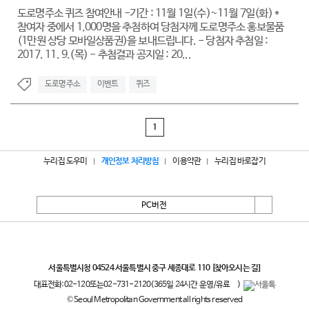
도로명주소 퀴즈 참여안내 -기간 : 11월 1일(수)~11월 7일(화) *
참여자 중에서 1,000명을 추첨하여 당첨자께 도로명주소 홍보물품
(1만원 상당 모바일상품권)을 보내드립니다. - 당첨자 추첨일 :
2017. 11. 9.(목) - 추첨결과 공지일 : 20...
도로명주소
이벤트
퀴즈
1
누리집 도우미
개인정보 처리방침
이용약관
누리집 바로잡기
PC버전
서울특별시
서울특별시청 04524 서울특별시 중구 세종대로 110
[찾아오시는 길]
대표전화:
02-120
또는
02-731-2120
(365일 24시간 운영/유료
)
© Seoul Metropolitan Government all rights reserved