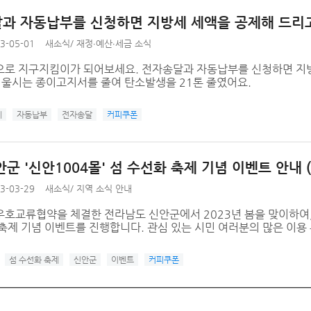
과 자동납부를 신청하면 지방세 세액을 공제해 드리
3-05-01
새소식
/
재정∙예산∙세금 소식
으로 지구지킴이가 되어보세요. 전자송달과 자동납부를 신청하면 지방
 서울시는 종이고지서를 줄여 탄소발생을 21톤 줄였어요.
제
자동납부
전자송달
커피쿠폰
군 '신안1004몰' 섬 수선화 축제 기념 이벤트 안내 (
3-03-29
새소식
/
지역 소식 안내
우호교류협약을 체결한 전라남도 신안군에서 2023년 봄을 맞이하여,
 축제 기념 이벤트를 진행합니다. 관심 있는 시민 여러분의 많은 이용
섬 수선화 축제
신안군
이벤트
커피쿠폰