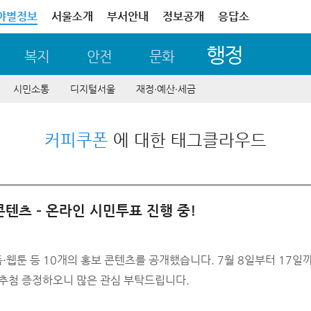
야별정보
서울소개
부서안내
정보공개
응답소
행정
복지
안전
문화
시민소통
디지털서울
재정∙예산∙세금
커피쿠폰
에 대한 태그클라우드
콘텐츠 – 온라인 시민투표 진행 중!
·웹툰 등 10개의 홍보 콘텐츠를 공개했습니다. 7월 8일부터 17일
쿠폰을 추첨 증정하오니 많은 관심 부탁드립니다.