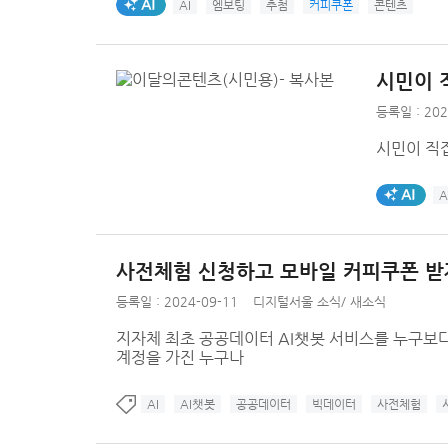
AI생성태그
AI
엠보팅
추첨
커피쿠폰
콘텐츠
시민이 직
등록일 : 202
시민이 직접
AI생성태그
A
사전체험 신청하고 모바일 커피쿠폰 받
등록일 : 2024-09-11
디지털서울 소식
/
새소식
지자체 최초 공공데이터 AI챗봇 서비스를 누구보다 빨리 체
계정을 가진 누구나
AI
AI챗봇
공공데이터
빅데이터
사전체험