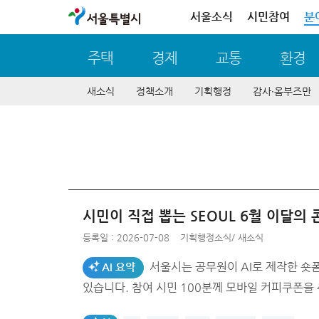
서울특별시
서울소식
시민참여
분
주택
경제
교통
환경
새소식
정책소개
기획행정
감사∙옴부즈만
시민이 직접 뽑는 SEOUL 6월 이달의 
등록일 : 2026-07-08
기획행정소식
/
새소식
서울시는 공무원이 AI로 제작한 숏폼
AI 요약
있습니다. 참여 시민 100분께 모바일 커피