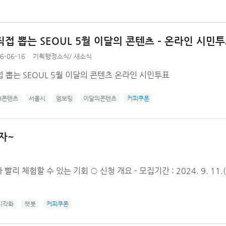
접 뽑는 SEOUL 5월 이달의 콘텐츠 – 온라인 시민투
6-06-16
기획행정소식
/
새소식
 뽑는 SEOUL 5월 이달의 콘텐츠 온라인 시민투표
I콘텐츠
서울시
엠보팅
이달의콘텐츠
커피쿠폰
자~
험할 수 있는 기회 ○ 신청 개요 - 모집기간 : 2024. 9. 11.(수)
시각화
챗봇
커피쿠폰