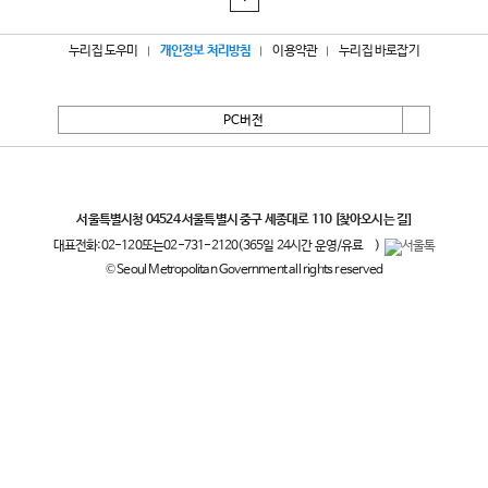
누리집 도우미
개인정보 처리방침
이용약관
누리집 바로잡기
PC버전
서울특별시
서울특별시청 04524 서울특별시 중구 세종대로 110
[찾아오시는 길]
대표전화:
02-120
또는
02-731-2120
(365일 24시간 운영/유료
)
© Seoul Metropolitan Government all rights reserved