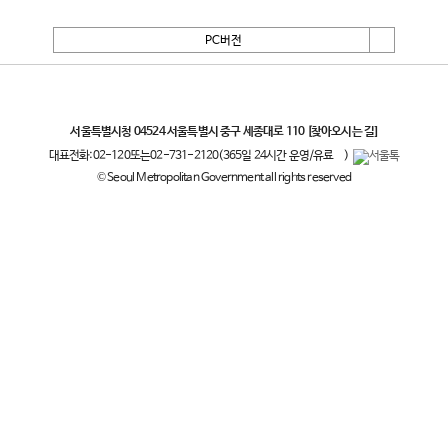
PC버전
서울특별시
서울특별시청 04524 서울특별시 중구 세종대로 110
[찾아오시는 길]
대표전화:
02-120
또는
02-731-2120
(365일 24시간 운영/유료
)
© Seoul Metropolitan Government all rights reserved