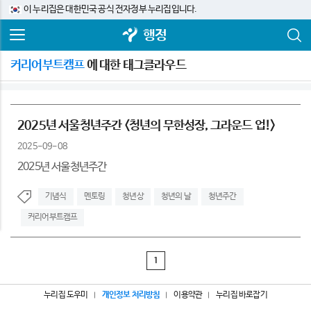
이 누리집은 대한민국 공식 전자정부 누리집입니다.
행정
커리어부트캠프
에 대한 태그클라우드
2025년 서울청년주간 <청년의 무한성장, 그라운드 업!>
2025-09-08
2025년 서울청년주간
기념식
멘토링
청년상
청년의 날
청년주간
커리어부트캠프
1
누리집 도우미
개인정보 처리방침
이용약관
누리집 바로잡기