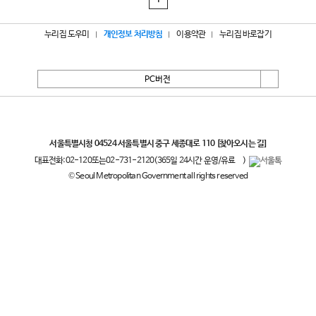
1
누리집 도우미
개인정보 처리방침
이용약관
누리집 바로잡기
PC버전
서울특별시
서울특별시청 04524 서울특별시 중구 세종대로 110
[찾아오시는 길]
대표전화:
02-120
또는
02-731-2120
(365일 24시간 운영/유료
)
© Seoul Metropolitan Government all rights reserved