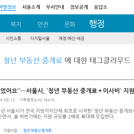
야별정보
서울소개
부서안내
정보공개
응답소
행정
복지
안전
문화
시민소통
디지털서울
재정∙예산∙세금
청년 부동산 중개료
에 대한 태그클라우드
 덜었어요``…서울시, `청년 부동산 중개료＋이사비` 지
4-08-12
기획행정소식
/
새소식
2년 서울시가 전국 지방자치단체 최초로 시작한 ‘청년 부동산 중개보
으면서, 올 하반기에는 지원 규모를 2배로 확대해 모집한다.
지원사업
청년 부동산 중개료