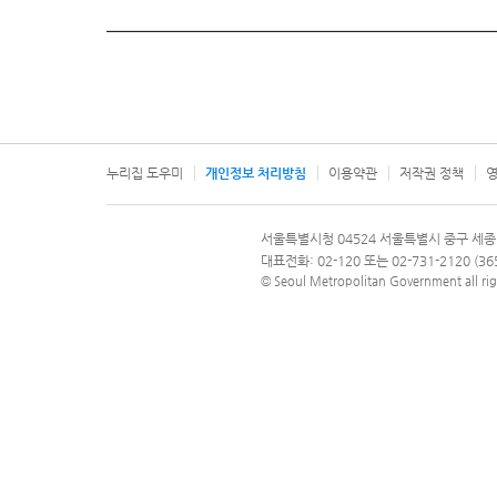
누리집 도우미
개인정보 처리방침
이용약관
저작권 정책
영
서울특별시
서울특별시청 04524 서울특별시 중구 세종
문의 전화번호 120, 120 다산콜재단
대표전화: 02-120 또는 02-731-2120 (
© Seoul Metropolitan Government all rig