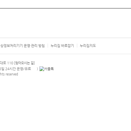
상정보처리기기 운영·관리 방침
누리집 바로잡기
누리집지도
서울시 카
대로 110
[찾아오시는 길]
365일 24시간 운영/유료
)
안내팝업 열기
hts reserved