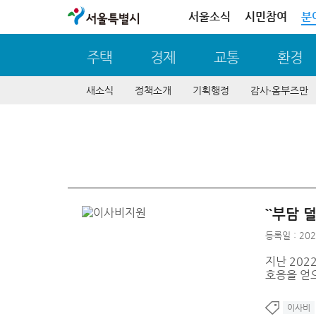
서울특별시
서울소식
시민참여
분
주택
경제
교통
환경
새소식
정책소개
기획행정
감사∙옴부즈만
``부담
등록일 : 202
지난 202
호응을 얻
이사비