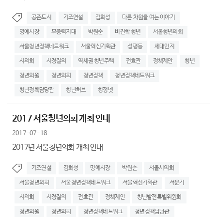
공존도시
기조연설
김희성
다른 차원을 여는 이야기
명예시장
무중력지대
박원순
비진학 청년
서울청년의회
서울청년정책네트워크
서울혁신기획관
성평등
세대인지
시의회
시정질의
역세권 청년주택
전효관
정책제안
청년
청년의원
청년의회
청년정책
청년정책네트워크
청년정책담당관
청년허브
청정넷
2017 서울청년의회 개최 안내
2017-07-18
2017년 서울청년의회 개최 안내
기조연설
김희성
명예시장
박원순
서울시의회
서울청년의회
서울청년정책네트워크
서울혁신기획관
서윤기
시의회
시정질의
전효관
정책제안
청년발전특별위원회
청년의원
청년의회
청년정책네트워크
청년정책담당관