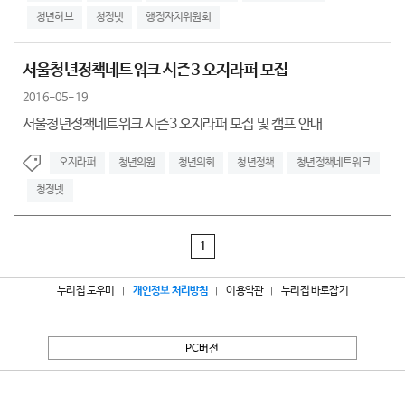
청년허브
청정넷
행정자치위원회
서울청년정책네트워크 시즌3 오지라퍼 모집
2016-05-19
서울청년정책네트워크 시즌3 오지라퍼 모집 및 캠프 안내
오지라퍼
청년의원
청년의회
청년정책
청년정책네트워크
청정넷
1
누리집 도우미
개인정보 처리방침
이용약관
누리집 바로잡기
PC버전
서울특별시