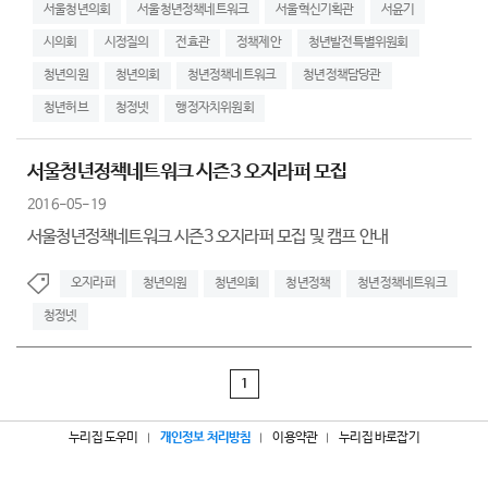
서울청년의회
서울청년정책네트워크
서울혁신기획관
서윤기
시의회
시정질의
전효관
정책제안
청년발전특별위원회
청년의원
청년의회
청년정책네트워크
청년정책담당관
청년허브
청정넷
행정자치위원회
서울청년정책네트워크 시즌3 오지라퍼 모집
2016-05-19
서울청년정책네트워크 시즌3 오지라퍼 모집 및 캠프 안내
오지라퍼
청년의원
청년의회
청년정책
청년정책네트워크
청정넷
1
누리집 도우미
개인정보 처리방침
이용약관
누리집 바로잡기