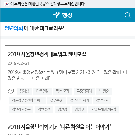
이 누리집은 대한민국 공식 전자정부 누리집입니다.
행정
청년의회
에 대한 태그클라우드
2019 서울청년정책네트워크 멤버모집
2019-02-21
2019 서울청년정책네트워크 멤버모집 2.21~3.24 "더 많은 참여, 더
많은 변화, 더 나은 미래"
김희성
마음건강
멤버 모집
무중력지대
박원순
서울청년정책네트워크
청년수당
청년시민회의
청년의회
청년자치정부
청년정책
청년청
청정넷
희망두배청년통장
2018 서울청년의회 개최 '다른 차원을 여는 이야기'