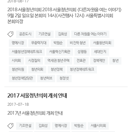
2018-08-17
2018 서울청년의회 2018 서울청년의회 <다른차원을 여는 이야기>
9월 2일 일요일 본회의 14시(사전행사 12시) 서울특별시의회
본회의장
공존도시
기조연설
김희성
다른 차원을 여는 이야기
명예시장
무중력지대
박원순
비진학 청년
서울청년의회
서울청년정책네트워크
서울혁신기획관
성평등
세대인지
시의회
시정질의
역세권 청년주택
전효관
정책제안
청년
청년의원
청년의회
청년정책
청년정책네트워크
청년정책담당관
청년허브
청정넷
2017 서울청년의회 개최 안내
2017-07-18
2017년 서울청년의회 개최 안내
기조연설
김희성
명예시장
박원순
서울시의회