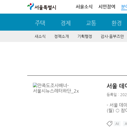
서울특별시
서울소식
시민참여
분
주택
경제
교통
환경
새소식
정책소개
기획행정
감사∙옴부즈만
서울 데
등록일 : 202
- 서울 데이
(월) ○ 
AI