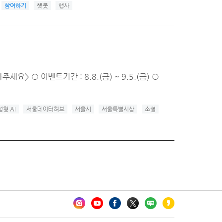
참여하기
챗봇
행사
> ○ 이벤트기간 : 8.8.(금) ~ 9.5.(금) ○
형 AI
서울데이터허브
서울시
서울특별시상
소셜
카오톡 채널 추가