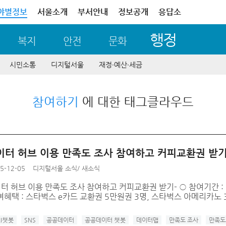
야별정보
서울소개
부서안내
정보공개
응답소
행정
복지
안전
문화
시민소통
디지털서울
재정∙예산∙세금
참여하기
에 대한 태그클라우드
이터 허브 이용 만족도 조사 참여하고 커피교환권 받기~ 
5-12-05
디지털서울 소식
/
새소식
터 허브 이용 만족도 조사 참여하고 커피교환권 받기- ○ 참여기간 : 12.5.
참여혜택 : 스타벅스 e카드 교환권 5만원권 3명, 스타벅스 아메리카노 
AI챗봇
SNS
공공데이터
공공데이터 챗봇
데이터맵
만족도 조사
만족도