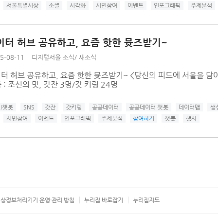
서울특별시상
소셜
시각화
시민참여
이벤트
인포그래픽
주제분석
이터 허브 공유하고, 요즘 핫한 뮷즈받기~
5-08-11
디지털서울 소식
/
새소식
이터 허브 공유하고, 요즘 핫한 뮷즈받기~ <당신의 피드에 서울을 담아주세요
: 조선의 멋, 갓잔 3명/갓 키링 24명
AI챗봇
SNS
갓잔
갓키링
공공데이터
공공데이터 챗봇
데이터맵
생성
시민참여
이벤트
인포그래픽
주제분석
참여하기
챗봇
행사
상정보처리기기 운영·관리 방침
누리집 바로잡기
누리집지도
서울시 카