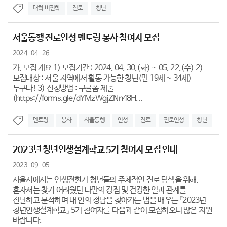
대학 비진학
진로
청년
서울동행 진로인성 멘토링 봉사 참여자 모집
2024-04-26
가. 모집 개요 1) 모집기간 : 2024. 04. 30.(화) ~ 05. 22.(수) 2)
모집대상 : 서울 지역에서 활동 가능한 청년(만 19세 ~ 34세)
누구나! 3) 신청방법 : 구글폼 제출
(https://forms.gle/dYMzWgjZNn48H...
멘토링
봉사
서울동행
인성
진로
진로인성
청년
2023년 청년인생설계학교 5기 참여자 모집 안내
2023-09-05
서울시에서는 인생전환기 청년들의 주체적인 진로 탐색을 위해,
혼자서는 찾기 어려웠던 나만의 강점 및 건강한 일과 관계를
진단하고 분석하며 내 안의 정답을 찾아가는 법을 배우는 『2023년
청년인생설계학교』 5기 참여자를 다음과 같이 모집하오니 많은 지원
바랍니다.