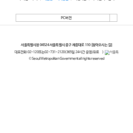
PC버전
서울특별시
서울특별시청 04524 서울특별시 중구 세종대로 110
[찾아오시는 길]
대표전화:
02-120
또는
02-731-2120
(365일 24시간 운영/유료
)
© Seoul Metropolitan Government all rights reserved