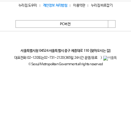
누리집 도우미
개인정보 처리방침
이용약관
누리집 바로잡기
PC버전
서울특별시
서울특별시청 04524 서울특별시 중구 세종대로 110
[찾아오시는 길]
대표전화:
02-120
또는
02-731-2120
(365일 24시간 운영/유료
)
© Seoul Metropolitan Government all rights reserved