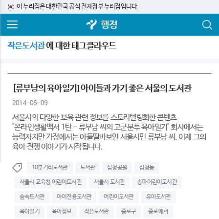
이 누리집은 대한민국 공식 전자정부 누리집입니다.
행정
작은도서관
에 대한 태그클라우드
[류부남의 육아일기] 아이들과 가기 좋은 서울의 도서관
2014-06-09
서울시의 다양한 보육 관련 정보를 스토리텔링화한 콘텐츠
"온라인생활백서 1탄 - 류부남 씨의 고군분투 육아일기" 회사에서는
능력자지만 가정에서는 아들딸바보인 서울시민 류부남 씨. 이제 그의
육아 전쟁 이야기가 시작됩니다.
10분거리도서관
도서관
삼청공원
삼청동
서울시 교육청 어린이도서관
서울시 도서관
송파어린이도서관
숲속도서관
아이전용도서관
어린이도서관
유아도서관
육아일기
육아정보
작은도서관
종로구
종로애서