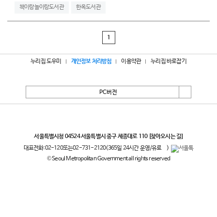
책이랑놀이랑도서관
한옥도서관
1
누리집 도우미
개인정보 처리방침
이용약관
누리집 바로잡기
PC버전
서울특별시
서울특별시청 04524 서울특별시 중구 세종대로 110
[찾아오시는 길]
대표전화:
02-120
또는
02-731-2120
(365일 24시간 운영/유료
)
© Seoul Metropolitan Government all rights reserved