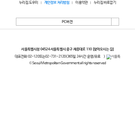
누리집 도우미
개인정보 처리방침
이용약관
누리집 바로잡기
PC버전
서울특별시
서울특별시청 04524 서울특별시 중구 세종대로 110
[찾아오시는 길]
대표전화:
02-120
또는
02-731-2120
(365일 24시간 운영/유료
)
© Seoul Metropolitan Government all rights reserved