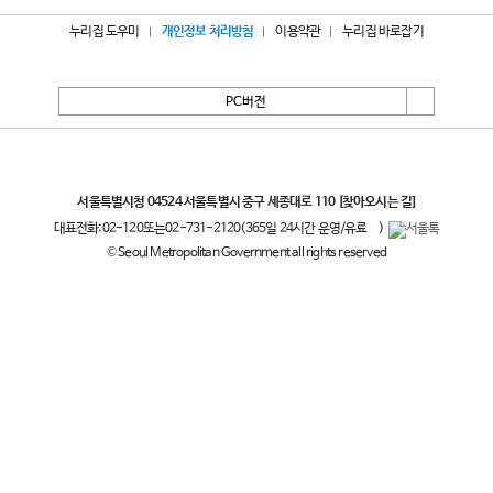
누리집 도우미
개인정보 처리방침
이용약관
누리집 바로잡기
PC버전
서울특별시
서울특별시청 04524 서울특별시 중구 세종대로 110
[찾아오시는 길]
대표전화:
02-120
또는
02-731-2120
(365일 24시간 운영/유료
)
© Seoul Metropolitan Government all rights reserved