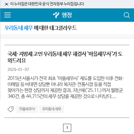
이 누리집은 대한민국 공식 전자정부 누리집입니다.
행정
우리동네 세무
에 대한 태그클라우드
국세·지방세 고민 우리동네 세무 해결사 `마을세무사`가 도
와드려요
2026-01-07
2015년 서울시가 전국 최초 ‘마을세무사’ 제도를 도입한 이후 전화·
이메일 등 비대면 상담뿐 아니라 복지관·전통시장 등을 직접
찾아가는 현장 상담까지 제공한 결과, 지난해('25.11.)까지 월평균
340건, 총 44,715건의 세무 상담을 제공한 것으로 나타났다....
마을세무사
우리동네 세무
1