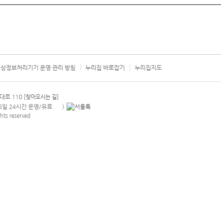
상정보처리기기 운영·관리 방침
누리집 바로잡기
누리집지도
서울시 카
대로 110
[찾아오시는 길]
365일 24시간 운영/유료
)
안내팝업 열기
hts reserved