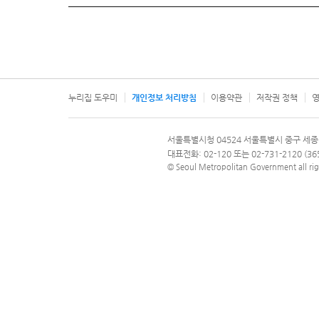
누리집 도우미
개인정보 처리방침
이용약관
저작권 정책
영
서울특별시
서울특별시청 04524 서울특별시 중구 세종
문의 전화번호 120, 120 다산콜재단
대표전화: 02-120 또는 02-731-2120 (
© Seoul Metropolitan Government all rig