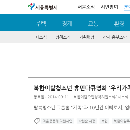
서울특별시
서울소식
시민참여
분
주택
경제
교통
환경
새소식
정책소개
기획행정
감사∙옴부즈만
북한이탈청소년 휴먼다큐영화 '우리가족
등록일 : 2014-09-11
북한이탈주민정착지원소식
/
새소식
탈북청소년 그룹홈 "가족"과 10년간 아빠로서,
마을공동체 지원사업
박원순 시장
북한
북한이탈주