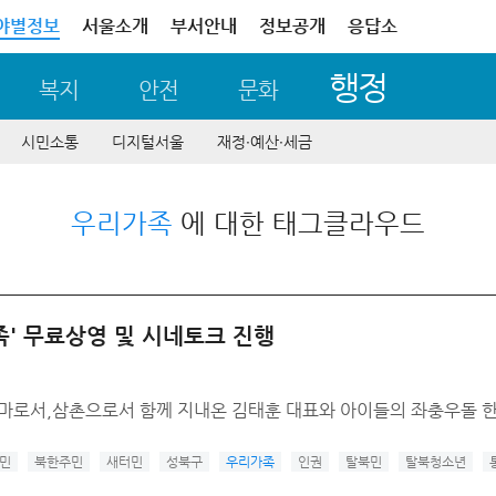
야별정보
서울소개
부서안내
정보공개
응답소
행정
복지
안전
문화
시민소통
디지털서울
재정∙예산∙세금
우리가족
에 대한 태그클라우드
' 무료상영 및 시네토크 진행
 엄마로서,삼촌으로서 함께 지내온 김태훈 대표와 아이들의 좌충우돌
민
북한주민
새터민
성북구
우리가족
인권
탈북민
탈북청소년