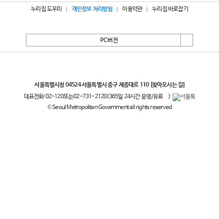
누리집 도우미
개인정보 처리방침
이용약관
누리집 바로잡기
PC버전
서울특별시
서울특별시청 04524 서울특별시 중구 세종대로 110
[찾아오시는 길]
대표전화:
02-120
또는
02-731-2120
(365일 24시간 운영/유료
)
© Seoul Metropolitan Government all rights reserved