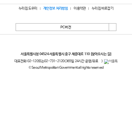
누리집 도우미
개인정보 처리방침
이용약관
누리집 바로잡기
PC버전
서울특별시
서울특별시청 04524 서울특별시 중구 세종대로 110
[찾아오시는 길]
대표전화:
02-120
또는
02-731-2120
(365일 24시간 운영/유료
)
© Seoul Metropolitan Government all rights reserved