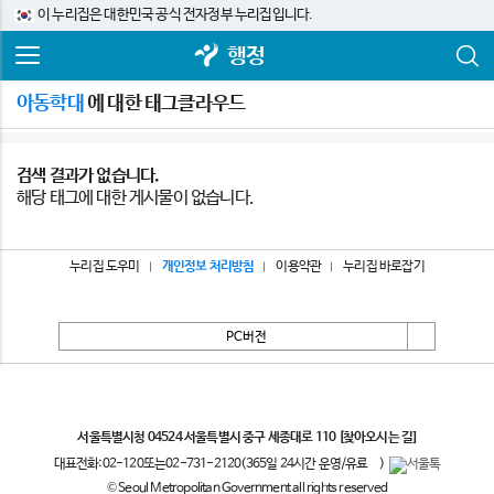
이 누리집은 대한민국 공식 전자정부 누리집입니다.
행정
아동학대
에 대한 태그클라우드
검색 결과가 없습니다.
해당 태그에 대한 게시물이 없습니다.
누리집 도우미
개인정보 처리방침
이용약관
누리집 바로잡기
PC버전
서울특별시
서울특별시청 04524 서울특별시 중구 세종대로 110
[찾아오시는 길]
대표전화:
02-120
또는
02-731-2120
(365일 24시간 운영/유료
)
© Seoul Metropolitan Government all rights reserved