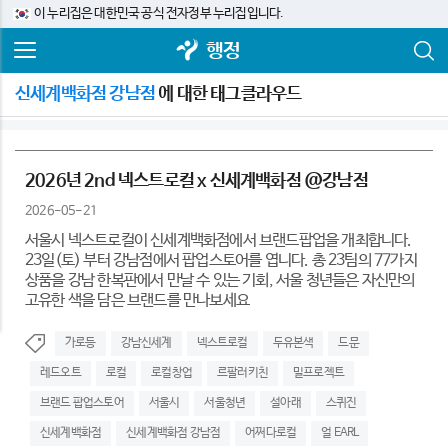
이 누리집은 대한민국 공식 전자정부 누리집입니다.
행정
신세계백화점 강남점
에 대한 태그클라우드
2026년 2nd 넥스트로컬 x 신세계백화점 @강남점
2026-05-21
서울시 넥스트로컬이 신세계백화점에서 브랜드팝업을 개최합니다.
23일(토) 부터 강남점에서 팝업스토어를 엽니다. 총 23팀의 77가지
상품을 강남 한복판에서 만날 수 있는 기회, 서울 청년들은 자신만의
고유한 색을 담은 브랜드를 만나보세요
가로등
강남신세계
넥스트로컬
두유본색
드문
레드오트
로컬
로컬창업
르팔러키친
밀프로젝트
브랜드 팝업스토어
서울시
서울청년
설아래
스퀴진
신세계백화점
신세계백화점 강남점
어쩌다로컬
얼 EARL