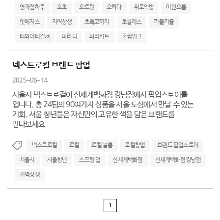
연과점하루
오초
오트릿
오하다
위로약방
이안오름
잇베지스
지역상생
초록코끼리
초블레스
키즐키즐
티와이티컬쳐
파라디
파리키트
홀썸위크
넥스트로컬 브랜드 팝업
2025-06-14
서울시 넥스트로컬이 신세계백화점 강남점에서 팝업스토어를
엽니다. 총 24팀의 90여가지 상품을 서울 도심에서 만날 수 있는
기회, 서울 청년들은 자신만의 고유한 색을 담은 브랜드를
만나보세요
넥스트로컬
로컬
로컬 블룸
로컬창업
브랜드 팝업스토어
서울시
서울청년
스프링 업
신세계백화점
신세계백화점 강남점
지역상생
1