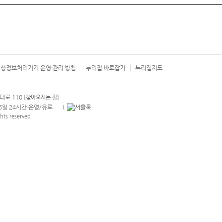
상정보처리기기 운영·관리 방침
누리집 바로잡기
누리집지도
서울시 카
대로 110
[찾아오시는 길]
365일 24시간 운영/유료
)
안내팝업 열기
hts reserved