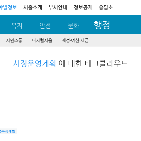
야별정보
서울소개
부서안내
정보공개
응답소
행정
복지
안전
문화
시민소통
디지털서울
재정∙예산∙세금
시정운영계획
에 대한 태그클라우드
정운영계획