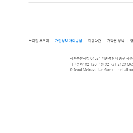
누리집 도우미
개인정보 처리방침
이용약관
저작권 정책
영
서울특별시
서울특별시청 04524 서울특별시 중구 세종
문의 전화번호 120, 120 다산콜재단
대표전화: 02-120 또는 02-731-2120 (
© Seoul Metropolitan Government all rig