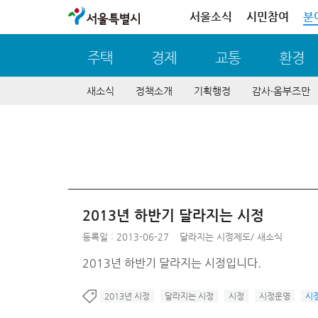
서울특별시
서울소식
시민참여
분
주택
경제
교통
환경
새소식
정책소개
기획행정
감사∙옴부즈만
2013년 하반기 달라지는 시정
등록일 : 2013-06-27
달라지는 시정제도
/
새소식
2013년 하반기 달라지는 시정입니다.
2013년 시정
달라지는 시정
시정
시정운영
시