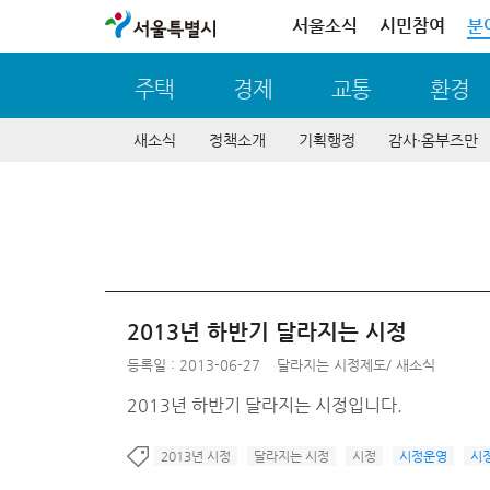
서울특별시
서울소식
시민참여
분
주택
경제
교통
환경
새소식
정책소개
기획행정
감사∙옴부즈만
2013년 하반기 달라지는 시정
등록일 : 2013-06-27
달라지는 시정제도
/
새소식
2013년 하반기 달라지는 시정입니다.
2013년 시정
달라지는 시정
시정
시정운영
시