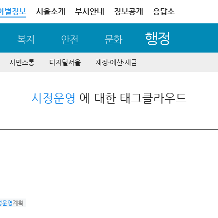
야별정보
서울소개
부서안내
정보공개
응답소
행정
복지
안전
문화
시민소통
디지털서울
재정∙예산∙세금
시정운영
에 대한 태그클라우드
정운영
계획