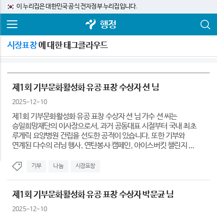
이 누리집은 대한민국 공식 전자정부 누리집입니다.
행정
시장표창
에 대한 태그클라우드
제1회 기부문화활성화 유공 표창 수상자 션 님
2025-12-10
제1회 기부문화활성화 유공 표창 수상자 션 님 가수 션 씨는
승일희망재단의 이사장으로서, 과거 공동대표 시절부터 국내 최초
루게릭 요양병원 건립을 선도한 공적이 있습니다. 또한 기부와
연계된 다수의 러닝 행사, 연탄봉사 캠페인, 아이스버킷 챌린지 ...
기부
나눔
시장표창
제1회 기부문화활성화 유공 표창 수상자 박문균 님
2025-12-10