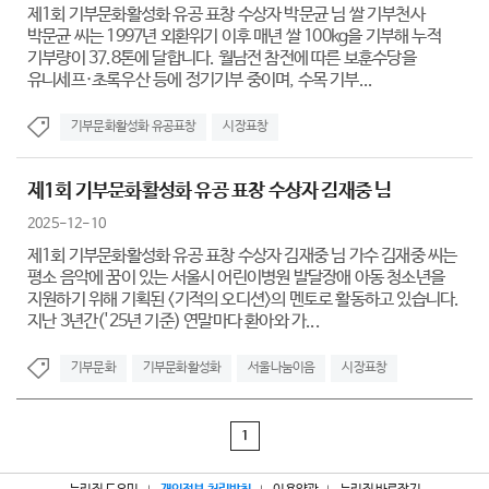
제1회 기부문화활성화 유공 표창 수상자 박문균 님 쌀 기부천사
박문균 씨는 1997년 외환위기 이후 매년 쌀 100kg을 기부해 누적
기부량이 37.8톤에 달합니다. 월남전 참전에 따른 보훈수당을
유니세프·초록우산 등에 정기기부 중이며, 수목 기부...
기부문화활성화 유공표창
시장표창
제1회 기부문화활성화 유공 표창 수상자 김재중 님
2025-12-10
제1회 기부문화활성화 유공 표창 수상자 김재중 님 가수 김재중 씨는
평소 음악에 꿈이 있는 서울시 어린이병원 발달장애 아동 청소년을
지원하기 위해 기획된 <기적의 오디션>의 멘토로 활동하고 있습니다.
지난 3년간('25년 기준) 연말마다 환아와 가...
기부문화
기부문화활성화
서울나눔이음
시장표창
1