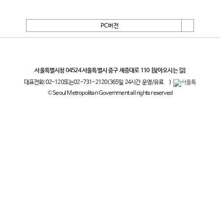
PC버전
서울특별시
서울특별시청 04524 서울특별시 중구 세종대로 110
[찾아오시는 길]
대표전화:
02-120
또는
02-731-2120
(365일 24시간 운영/유료
)
© Seoul Metropolitan Government all rights reserved