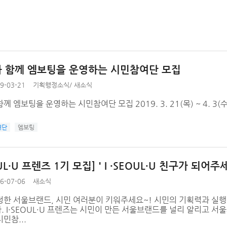
 함께 엠보팅을 운영하는 시민참여단 모집
9-03-21
기획행정소식
/
새소식
께 엠보팅을 운영하는 시민참여단 모집 2019. 3. 21(목) ~ 4. 3(수
여단
엠보팅
OUL·U 프렌즈 1기 모집] ' I ·SEOUL·U 친구가 되어주
6-07-06
새소식
한 서울브랜드, 시민 여러분이 키워주세요~! 시민의 기획력과 실행력
 I·SEOUL·U 프렌즈는 시민이 만든 서울브랜드를 널리 알리고 
민참...