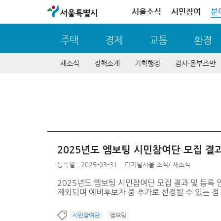
서울특별시
서울소식
시민참여
분
주택
경제
교통
환경
새소식
정책소개
기획행정
감사∙옴부즈만
2025년도 엠보팅 시민참여단 모집 결과
등록일 : 2025-03-31
디지털서울 소식
/
새소식
2025년도 엠보팅 시민참여단 모집 결과 및 등록 안내 등
제외되며 예비후보자 중 추가로 선정될 수 있는 점
시민참여단
엠보팅