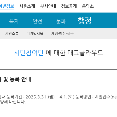
야별정보
서울소개
부서안내
정보공개
응답소
행정
복지
안전
문화
시민소통
디지털서울
재정∙예산∙세금
시민참여단
에 대한 태그클라우드
 및 등록 안내
록기간 : 2025.3.31.(월) ~ 4.1.(화) 등록방법 : 메일접수(n
 양해 바랍니다.