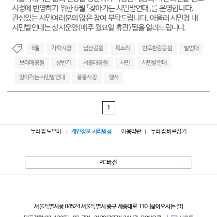
시정에 반영하기 위한 6월 「찾아가는 시민발언대」를 운영합니다.
관심있는 시민여러분의 많은 참여 부탁드립니다. 아울러 시민청 내
시민발언대는 상시운영(매주 월요일 휴관)됨을 알려드립니다.
6월
가락시장
남산공원
목소리
반포한강공원
발언대
보라매공원
상반기
서울대공원
시민
시민발언대
찾아가는 시민발언대
풍물시장
행사
1
누리집 도우미
개인정보 처리방침
이용약관
누리집 바로잡기
PC버전
서울특별시
서울특별시청 04524 서울특별시 중구 세종대로 110
[찾아오시는 길]