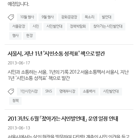
예정입니다.
10월 행사
9월 행사
광화문광장
목소리
발언대
서울광장
시민
시민발언대
정책박람회
찾아가는 시민발언대
행사
현장
서울시, 지난 1년 '시민소통 성적표' 책으로 발간
2013-06-17
시민과 소통하는 서울, 1년의 기록 2012 서울소통백서 서울시, 지난
1년 '시민소통 성적표' 책으로 발간
1인시민시장
SNS
명예부시장
소통백서
시민발언대
청책
2013년도 6월 「찾아가는 시민발언대」 운영 일정 안내
2013-06-13
서울시에서는 삶의 현장을 방문하여 다양한 계층의 시민 의견을 듣고