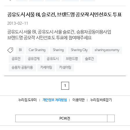
공유도시 서울 BI, 슬로건, 브랜드명 공모작 시민선호도 투표
2013-02-11
공유도시 서울 BI, 공유도시 서울 슬로건, 승용차공동이용사업
브랜드명 공모작 시민선호도 투표에 참여해주세요
BI
Car Sharing
Sharing
Sharing City
sharing economy
공모전
공유경제
공유도시
브랜드명
슬로건
승용차 공동이용
카셰어링
카쉐어링
1
누리집 도우미
개인정보 처리방침
이용약관
누리집 바로잡기
PC버전