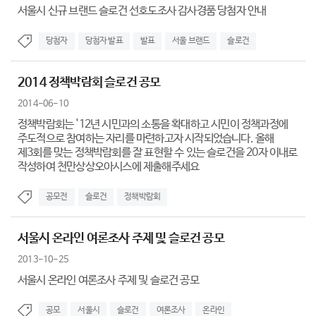
서울시 신규 브랜드 슬로건 선호도조사 감사경품 당첨자 안내
당첨자
당첨자 발표
발표
서울 브랜드
슬로건
2014 정책박람회 슬로건 공모
2014-06-10
정책박람회는 '12년 시민과의 소통을 확대하고 시민이 정책과정에
주도적으로 참여하는 자리를 마련하고자 시작되었습니다. 올해
제3회를 맞는 정책박람회를 잘 표현할 수 있는 슬로건을 20자 이내로
작성하여 천만상상오아시스에 제출해주세요
공모전
슬로건
정책박람회
서울시 온라인 여론조사 주제 및 슬로건 공모
2013-10-25
서울시 온라인 여론조사 주제 및 슬로건 공모
공모
서울시
슬로건
여론조사
온라인