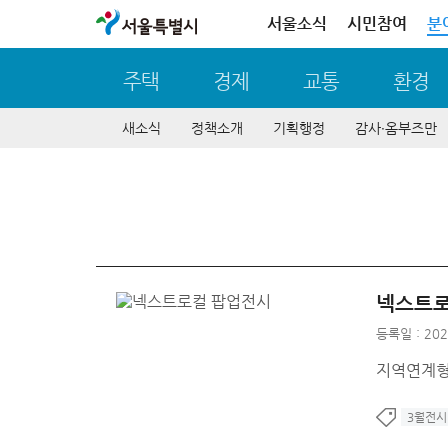
서울특별시
서울소식
시민참여
분
주택
경제
교통
환경
새소식
정책소개
기획행정
감사∙옴부즈만
넥스트로
등록일 : 202
지역연계형
3월전시