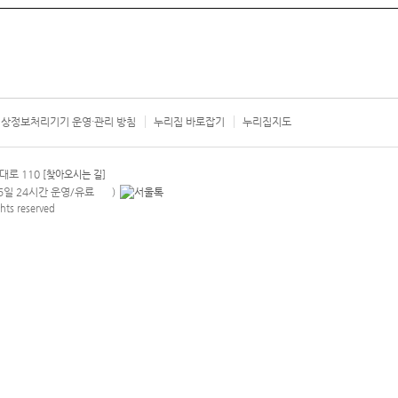
상정보처리기기 운영·관리 방침
누리집 바로잡기
누리집지도
서울시 카
대로 110
[찾아오시는 길]
365일 24시간 운영/유료
)
안내팝업 열기
hts reserved