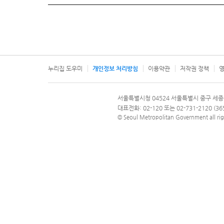
누리집 도우미
개인정보 처리방침
이용약관
저작권 정책
영
서울특별시
서울특별시청 04524 서울특별시 중구 세종
문의 전화번호 120, 120 다산콜재단
대표전화: 02-120 또는 02-731-2120 (
© Seoul Metropolitan Government all rig