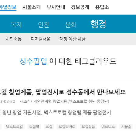
야별정보
서울소개
부서안내
정보공개
응답소
행정
복지
안전
문화
시민소통
디지털서울
재정∙예산∙세금
성수팝업
에 대한 태그클라우드
컬 창업제품, 팝업전시로 성수동에서 만나보세요
3-03-20
새소식
/
지연연계형 창업지원(넥스트로컬 청년·중장년)
 청년 창업 지원사업, 넥스트로컬 창업팀 제품 팝업전시
넥스트로컬
뚝섬역
로컬
로컬먹거리
로컬상품
비즈니스
서울숲