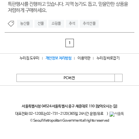
특판행사를 진행하고 있습니다. 지역 농가도 돕고, 믿을만한 상품을
저렴하게 구매하세요.
농산물
선물
쇼핑몰
추석
추석선물
1
누리집 도우미
개인정보 처리방침
이용약관
누리집 바로잡기
PC버전
서울특별시
서울특별시청 04524 서울특별시 중구 세종대로 110
[찾아오시는 길]
대표전화:
02-120
또는
02-731-2120
(365일 24시간 운영/유료
)
© Seoul Metropolitan Government all rights reserved