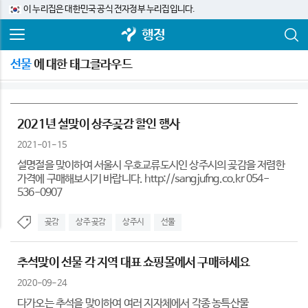
이 누리집은 대한민국 공식 전자정부 누리집입니다.
행정
선물
에 대한 태그클라우드
2021년 설맞이 상주곶감 할인 행사
2021-01-15
설명절을 맞이하여 서울시 우호교류도시인 상주시의 곶감을 저렴한
가격에 구매해보시기 바랍니다. http://sangjufng.co.kr 054-
536-0907
곶감
상주 곶감
상주시
선물
추석맞이 선물 각 지역 대표 쇼핑몰에서 구매하세요
2020-09-24
다가오는 추석을 맞이하여 여러 지자체에서 각종 농특산물