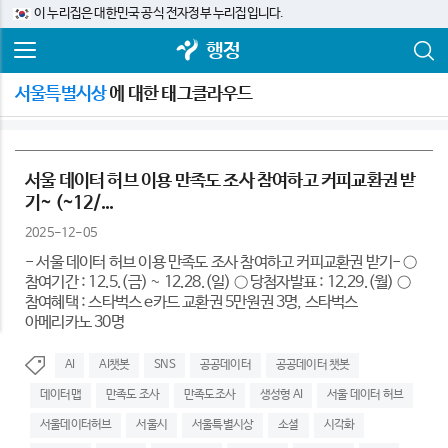
이 누리집은 대한민국 공식 전자정부 누리집입니다.
행정
서울특별시상
에 대한 태그클라우드
서울 데이터 허브 이용 만족도 조사 참여하고 커피교환권 받
기~ (~12/...
2025-12-05
- 서울 데이터 허브 이용 만족도 조사 참여하고 커피교환권 받기- ○
참여기간 : 12.5.(금) ~ 12.28.(일) ○ 당첨자발표 : 12.29.(월) ○
참여혜택 : 스타벅스 e카드 교환권 5만원권 3명, 스타벅스
아메리카노 30명
AI
AI챗봇
SNS
공공데이터
공공데이터 챗봇
데이터맵
만족도 조사
만족도조사
생성형 AI
서울 데이터 허브
서울데이터허브
서울시
서울특별시상
소셜
시각화