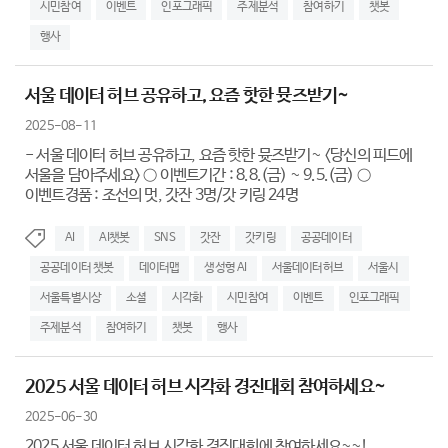
시민참여
이벤트
인포그래픽
주제분석
참여하기
챗봇
행사
서울 데이터 허브 공유하고, 요즘 핫한 뮷즈받기~
2025-08-11
- 서울 데이터 허브 공유하고, 요즘 핫한 뮷즈받기~ <당신의 피드에
서울을 담아주세요> ○ 이벤트기간 : 8.8.(금) ~ 9.5.(금) ○
이벤트경품 : 조선의 멋, 갓잔 3명/갓 키링 24명
AI
AI챗봇
SNS
갓잔
갓키링
공공데이터
공공데이터 챗봇
데이터맵
생성형 AI
서울데이터허브
서울시
서울특별시상
소셜
시각화
시민참여
이벤트
인포그래픽
주제분석
참여하기
챗봇
행사
2025 서울 데이터 허브 시각화 경진대회 참여하세요~
2025-06-30
2025 서울 데이터 허브 시각화 경진대회에 참여하세요~~!