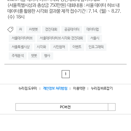
(서울특별시상과 총상금 750만원) 대회내용 : 서울 데이터 허브 내
데이터를 활용한 시각화 결과물 제작 접수기간 : 7.14. (월) ~ 8.27.
(수) 18시
AI
AI챗봇
경진대회
공공데이터
데이터맵
서울데이터허브
서울데이터허브 시각화 경진대회
서울시
서울특별시상
시각화
시민참여
이벤트
인포그래픽
주제분석
챗봇
행사
1
누리집 도우미
개인정보 처리방침
이용약관
누리집 바로잡기
PC버전
서울특별시