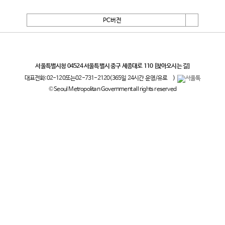
PC버전
서울특별시
서울특별시청 04524 서울특별시 중구 세종대로 110
[찾아오시는 길]
대표전화:
02-120
또는
02-731-2120
(365일 24시간 운영/유료
)
© Seoul Metropolitan Government all rights reserved