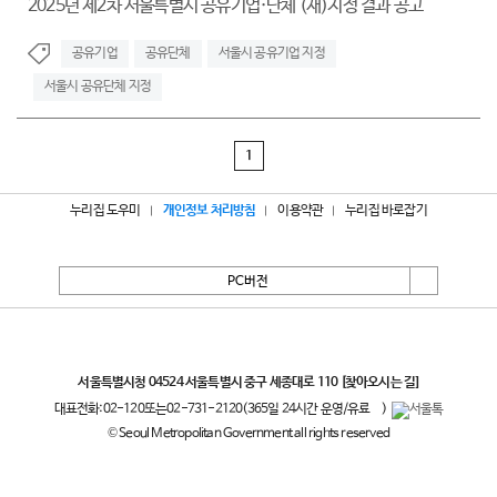
2025년 제2차 서울특별시 공유기업·단체 (재)지정 결과 공고
공유기업
공유단체
서울시 공유기업 지정
서울시 공유단체 지정
1
누리집 도우미
개인정보 처리방침
이용약관
누리집 바로잡기
PC버전
서울특별시
서울특별시청 04524 서울특별시 중구 세종대로 110
[찾아오시는 길]
대표전화:
02-120
또는
02-731-2120
(365일 24시간 운영/유료
)
© Seoul Metropolitan Government all rights reserved