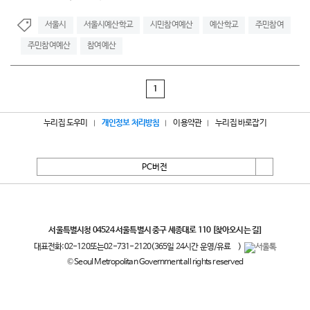
서울시
서울시예산학교
시민참여예산
예산학교
주민참여
주민참여예산
참여예산
1
누리집 도우미
개인정보 처리방침
이용약관
누리집 바로잡기
PC버전
서울특별시
서울특별시청 04524 서울특별시 중구 세종대로 110
[찾아오시는 길]
대표전화:
02-120
또는
02-731-2120
(365일 24시간 운영/유료
)
© Seoul Metropolitan Government all rights reserved