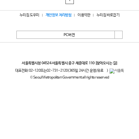
1
누리집 도우미
개인정보 처리방침
이용약관
누리집 바로잡기
PC버전
서울특별시
서울특별시청 04524 서울특별시 중구 세종대로 110
[찾아오시는 길]
대표전화:
02-120
또는
02-731-2120
(365일 24시간 운영/유료
)
© Seoul Metropolitan Government all rights reserved