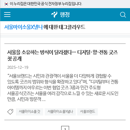
이 누리집은 대한민국 공식 전자정부 누리집입니다.
행정
서울마이소울X낼나
에 대한 태그클라우드
서울을 소유하는 방식이 달라졌다… 디지털·향·전통 굿즈
첫 공개
2025-12-19
“서울브랜드는 시민과 관광객이 서울을 더 다양하게 경험할 수
있도록 굿즈의 범위와 형식을 확장하고 있다”며, “디지털부터 전통
아이템까지 아우르는 이번 협업 굿즈 3종과 민간 주도형
서울공식굿즈는 서울을 여러 감각으로 느낄 수 있는 새로운 시도인
만큼, 시민과 방문객 ...
서울마이소울 갓
서울마이소울X낼나
서울브랜드